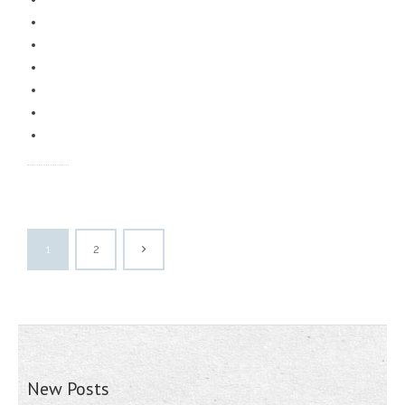
1
2
New Posts