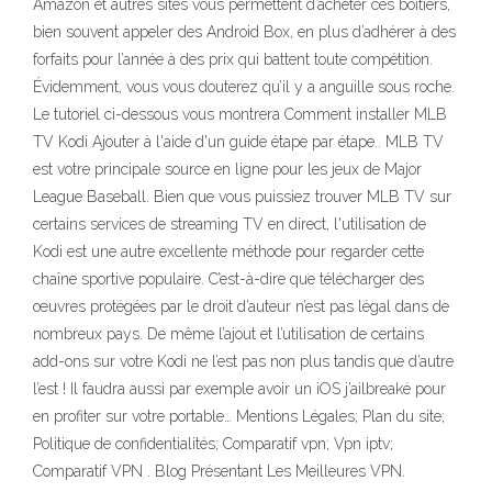
Amazon et autres sites vous permettent d’acheter ces boitiers,
bien souvent appeler des Android Box, en plus d’adhérer à des
forfaits pour l’année à des prix qui battent toute compétition.
Évidemment, vous vous douterez qu’il y a anguille sous roche.
Le tutoriel ci-dessous vous montrera Comment installer MLB
TV Kodi Ajouter à l'aide d'un guide étape par étape.. MLB TV
est votre principale source en ligne pour les jeux de Major
League Baseball. Bien que vous puissiez trouver MLB TV sur
certains services de streaming TV en direct, l'utilisation de
Kodi est une autre excellente méthode pour regarder cette
chaîne sportive populaire. C’est-à-dire que télécharger des
œuvres protégées par le droit d’auteur n’est pas légal dans de
nombreux pays. De même l’ajout et l’utilisation de certains
add-ons sur votre Kodi ne l’est pas non plus tandis que d’autre
l’est ! Il faudra aussi par exemple avoir un iOS j’ailbreaké pour
en profiter sur votre portable… Mentions Légales; Plan du site;
Politique de confidentialités; Comparatif vpn; Vpn iptv;
Comparatif VPN . Blog Présentant Les Meilleures VPN.