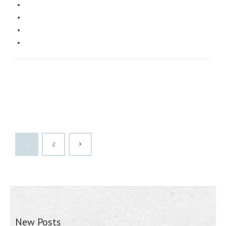
1
2
New Posts